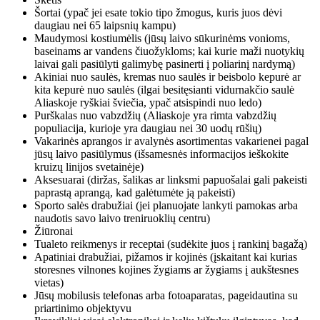
Šortai (ypač jei esate tokio tipo žmogus, kuris juos dėvi
daugiau nei 65 laipsnių kampu)
Maudymosi kostiumėlis (jūsų laivo sūkurinėms vonioms,
baseinams ar vandens čiuožykloms; kai kurie maži nuotykių
laivai gali pasiūlyti galimybę pasinerti į poliarinį nardymą)
Akiniai nuo saulės, kremas nuo saulės ir beisbolo kepurė ar
kita kepurė nuo saulės (ilgai besitęsianti vidurnakčio saulė
Aliaskoje ryškiai šviečia, ypač atsispindi nuo ledo)
Purškalas nuo vabzdžių (Aliaskoje yra rimta vabzdžių
populiacija, kurioje yra daugiau nei 30 uodų rūšių)
Vakarinės aprangos ir avalynės asortimentas vakarienei pagal
jūsų laivo pasiūlymus (išsamesnės informacijos ieškokite
kruizų linijos svetainėje)
Aksesuarai (diržas, šalikas ar linksmi papuošalai gali pakeisti
paprastą aprangą, kad galėtumėte ją pakeisti)
Sporto salės drabužiai (jei planuojate lankyti pamokas arba
naudotis savo laivo treniruoklių centru)
Žiūronai
Tualeto reikmenys ir receptai (sudėkite juos į rankinį bagažą)
Apatiniai drabužiai, pižamos ir kojinės (įskaitant kai kurias
storesnes vilnones kojines žygiams ar žygiams į aukštesnes
vietas)
Jūsų mobilusis telefonas arba fotoaparatas, pageidautina su
priartinimo objektyvu