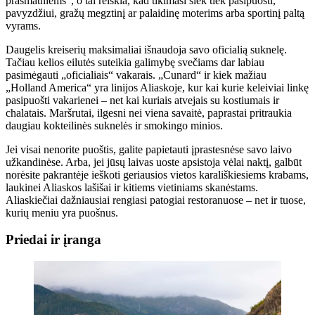
prašmatniems“, o tai reiškia, kad tikimasi šiek tiek pasipuošti,
pavyzdžiui, gražų megztinį ar palaidinę moterims arba sportinį paltą
vyrams.
Daugelis kreiserių maksimaliai išnaudoja savo oficialią suknelę.
Tačiau kelios eilutės suteikia galimybę svečiams dar labiau
pasimėgauti „oficialiais“ vakarais. „Cunard“ ir kiek mažiau
„Holland America“ yra linijos Aliaskoje, kur kai kurie keleiviai linkę
pasipuošti vakarienei – net kai kuriais atvejais su kostiumais ir
chalatais. Maršrutai, ilgesni nei viena savaitė, paprastai pritraukia
daugiau kokteilinės suknelės ir smokingo minios.
Jei visai nenorite puoštis, galite papietauti įprastesnėse savo laivo
užkandinėse. Arba, jei jūsų laivas uoste apsistoja vėlai naktį, galbūt
norėsite pakrantėje ieškoti geriausios vietos karališkiesiems krabams,
laukinei Aliaskos lašišai ir kitiems vietiniams skanėstams.
Aliaskiečiai dažniausiai rengiasi patogiai restoranuose – net ir tuose,
kurių meniu yra puošnus.
Priedai ir įranga