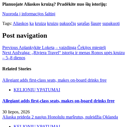
Planuojate Aliaskos kruizą? Pradėkite nuo šių istorijų:
Nuoroda į informacijos šaltinį
Tags:
Aliaskos
ką
kruizą
kruizų
pakuočių
sąrašas
šiaurę
supakuoti
Post navigation
Previous
Aplankykite Loketą – vaizdingą Čekijos miestelį
Next
Apžvalga: „Riviera Travel“ istorija ir menas Ronos upės kruizu
– 5–8 dienos
Related Stories
Allegiant adds first-class seats, makes on-board drinks free
KELIONIŲ YPATUMAI
Allegiant adds first-class seats, makes on-board drinks free
30 liepos, 2026
Aliaska prideda 2 naujus Honolulu maršrutus, nuleidžia Oklandą
KELIONIŲ YPATUMAI