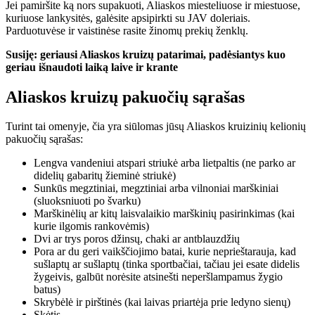
Jei pamiršite ką nors supakuoti, Aliaskos miesteliuose ir miestuose,
kuriuose lankysitės, galėsite apsipirkti su JAV doleriais.
Parduotuvėse ir vaistinėse rasite žinomų prekių ženklų.
Susiję: geriausi Aliaskos kruizų patarimai, padėsiantys kuo
geriau išnaudoti laiką laive ir krante
Aliaskos kruizų pakuočių sąrašas
Turint tai omenyje, čia yra siūlomas jūsų Aliaskos kruizinių kelionių
pakuočių sąrašas:
Lengva vandeniui atspari striukė arba lietpaltis (ne parko ar
didelių gabaritų žieminė striukė)
Sunkūs megztiniai, megztiniai arba vilnoniai marškiniai
(sluoksniuoti po švarku)
Marškinėlių ar kitų laisvalaikio marškinių pasirinkimas (kai
kurie ilgomis rankovėmis)
Dvi ar trys poros džinsų, chaki ar antblauzdžių
Pora ar du geri vaikščiojimo batai, kurie neprieštarauja, kad
sušlaptų ar sušlaptų (tinka sportbačiai, tačiau jei esate didelis
žygeivis, galbūt norėsite atsinešti neperšlampamus žygio
batus)
Skrybėlė ir pirštinės (kai laivas priartėja prie ledyno sienų)
Skėtis