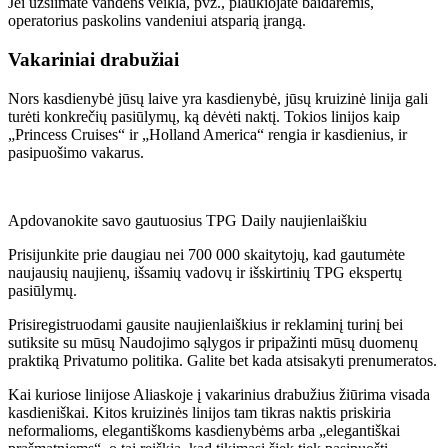
Jei užsiimate vandens veikla, pvz., plaukiojate baidarėmis,
operatorius paskolins vandeniui atsparią įrangą.
Vakariniai drabužiai
Nors kasdienybė jūsų laive yra kasdienybė, jūsų kruizinė linija gali
turėti konkrečių pasiūlymų, ką dėvėti naktį. Tokios linijos kaip
„Princess Cruises“ ir „Holland America“ rengia ir kasdienius, ir
pasipuošimo vakarus.
Apdovanokite savo gautuosius TPG Daily naujienlaiškiu
Prisijunkite prie daugiau nei 700 000 skaitytojų, kad gautumėte
naujausių naujienų, išsamių vadovų ir išskirtinių TPG ekspertų
pasiūlymų.
Prisiregistruodami gausite naujienlaiškius ir reklaminį turinį bei
sutiksite su mūsų Naudojimo sąlygos ir pripažinti mūsų duomenų
praktiką Privatumo politika. Galite bet kada atsisakyti prenumeratos.
Kai kuriose linijose Aliaskoje į vakarinius drabužius žiūrima visada
kasdieniškai. Kitos kruizinės linijos tam tikras naktis priskiria
neformalioms, elegantiškoms kasdienybėms arba „elegantiškai