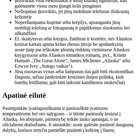
Įkrovikliai visai elektronikai ir kelių kištukų ilgintuvas, kad
galėtumėte vienu metu įjungti kelis įrenginius
Nešiojamas įkroviklis, jei jūsų mobilusis telefonas išsikrautų
kelionėje
Neperšlampama kuprinė arba krepšys, apsaugantis jūsų
mobilųjį telefoną ar fotoaparatą ir papildomus sluoksnius bei
užkandžius
El. skaitytuvas arba knygos, žaidimai ir kortelės, nes Aliaskos
kruizai kartais apima kelias dienas jūroje be apsilankymų
uoste (taip pat ieškokite įdomių rinkinių vietiniuose Aliaskos
knygynuose arba Aliaskos tematikos romanų, pvz., Kristin
Hannah „The Great Alone“, James Michener „Aliaska“ arba
Eowyn Ivey „Sniego vaikas“).
Jūsų nuosavas vynas arba šampanas (tai gali būti ekonomiškas
žingsnis, tačiau patikrinkite kruizinės linijos politiką, kiek
butelių leidžiama; gali būti taikomi kamštienos mokesčiai)
Apatinė eilutė
Pasirūpinkite įvairiapusiškumu ir pasiruoškite įvairioms
temperatūroms bei oro sąlygoms – ir būsite pasiruošę kruizui į
Aliaską. Jei abejojate, pirmenybę teikite lauko aprangai, o ne
oficialiems drabužiams. Ir atminkite: uoste galėsite pasiimti daugumą
dalykų, kuriuos netyčia pamiršite pasiimti į kelionę į šiaurę.