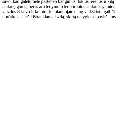
savo, kad galėtumėte pastebėti banginius, lokius, erelius ir kitą
laukinę gamtą bei iš arti ledyninio ledo ir kitos laukinės gamtos
vaizdus iš laivo ir kranto. Jei planuojate daug vaikščioti, galbūt
norėsite atsinešti ištraukiamą lazdą, skirtą nelygiems paviršiams.