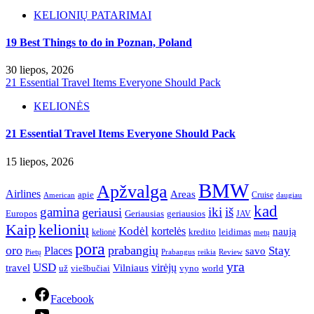
KELIONIŲ PATARIMAI
19 Best Things to do in Poznan, Poland
30 liepos, 2026
21 Essential Travel Items Everyone Should Pack
KELIONĖS
21 Essential Travel Items Everyone Should Pack
15 liepos, 2026
BMW
Apžvalga
Airlines
Areas
apie
Cruise
American
daugiau
kad
gamina
iki
iš
geriausi
Europos
Geriausias
geriausios
JAV
Kaip
kelionių
Kodėl
kortelės
naują
leidimas
kredito
kelionė
metų
pora
oro
prabangių
Stay
Places
savo
Pietų
Prabangus
reikia
Review
yra
USD
virėjų
travel
Vilniaus
už
viešbučiai
vyno
world
Facebook