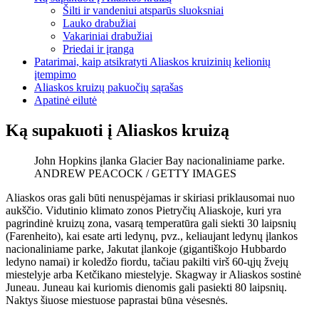
Šilti ir vandeniui atsparūs sluoksniai
Lauko drabužiai
Vakariniai drabužiai
Priedai ir įranga
Patarimai, kaip atsikratyti Aliaskos kruizinių kelionių
įtempimo
Aliaskos kruizų pakuočių sąrašas
Apatinė eilutė
Ką supakuoti į Aliaskos kruizą
John Hopkins įlanka Glacier Bay nacionaliniame parke.
ANDREW PEACOCK / GETTY IMAGES
Aliaskos oras gali būti nenuspėjamas ir skiriasi priklausomai nuo
aukščio. Vidutinio klimato zonos Pietryčių Aliaskoje, kuri yra
pagrindinė kruizų zona, vasarą temperatūra gali siekti 30 laipsnių
(Farenheito), kai esate arti ledynų, pvz., keliaujant ledynų įlankos
nacionaliniame parke, Jakutat įlankoje (gigantiškojo Hubbardo
ledyno namai) ir koledžo fiordu, tačiau pakilti virš 60-ųjų žvejų
miestelyje arba Ketčikano miestelyje. Skagway ir Aliaskos sostinė
Juneau. Juneau kai kuriomis dienomis gali pasiekti 80 laipsnių.
Naktys šiuose miestuose paprastai būna vėsesnės.