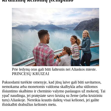
Prie ledynų oras gali būti šaltesnis nei Aliaskos mieste.
PRINCESŲ KRUIZAI
Pakuodami turėkite omenyje, kad jūsų laive gali būti savitarnos,
nemokama arba monetomis valdoma skalbykla arba siūlomos
išsiuntimo skalbimo ir cheminio valymo paslaugos už mokestį. Tai
ypač naudinga, jei pratęsiate savo kruizą su žeme (arba kruiziniu
turu) Aliaskoje. Nereikia krautis daiktų visai kelionei, jei galite
išsiskalbti drabužius kelionės metu.