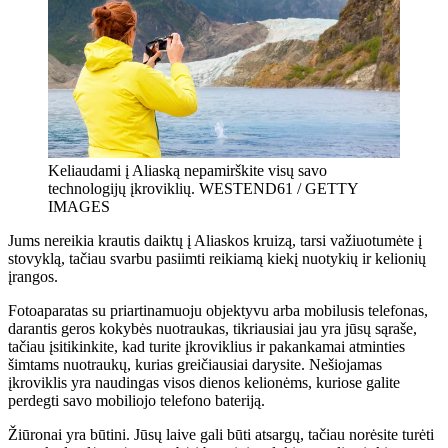
Keliaudami į Aliaską nepamirškite visų savo
technologijų įkroviklių. WESTEND61 / GETTY
IMAGES
Jums nereikia krautis daiktų į Aliaskos kruizą, tarsi važiuotumėte į
stovyklą, tačiau svarbu pasiimti reikiamą kiekį nuotykių ir kelionių
įrangos.
Fotoaparatas su priartinamuoju objektyvu arba mobilusis telefonas,
darantis geros kokybės nuotraukas, tikriausiai jau yra jūsų sąraše,
tačiau įsitikinkite, kad turite įkroviklius ir pakankamai atminties
šimtams nuotraukų, kurias greičiausiai darysite. Nešiojamas
įkroviklis yra naudingas visos dienos kelionėms, kuriose galite
perdegti savo mobiliojo telefono bateriją.
Žiūronai yra būtini. Jūsų laive gali būti atsargų, tačiau norėsite turėti