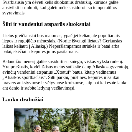
Svarbiausia yra dėvėti kelis sluoksnius drabužių, kuriuos galite
apsivilkti ir nulupti, kad galėtumėte susidoroti su temperatūros
svyravimais.
Šilti ir vandeniui atsparūs sluoksniai
Lietus greičiausiai bus matomas, ypač jei keliaujate populiariais
liepos ir rugpjūčio mėnesiais. (Norite išvengti lietaus? Geriausias
laikas keliauti į Aliaską.) Neperšlampamos striukės ir batai arba
batai, skėčiai ir kepurės jums pasitarnaus.
Balandžio mėnesį galite susidurti su sniegu; viskas vyksta rudenį.
Yra priežastis, kodėl ištisus metus sutiksite daug Aliaskos gyventojų,
avinčių vandeniui atsparius „Xtratuf“ batus, kitaip vadinamus
„Aliaskos sportbačiais“. Šilti parkai, pirštinės, kepurės ir šalikai
pravers ankstyvuose ir vėlyvuose kruizuose, taip pat kai esate lauke
ant denio ir stebite ledynų veršiavimąsi.
Lauko drabužiai