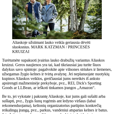
Aliaskoje užsiimant lauko veikla geriausia dėvėti
sluoksnius. MARK KATZMAN / PRINCESĖS
KRUIZAI
Turėtumėte supakuoti įvairius lauko drabužių variantus Aliaskos
kruizui. Geros naujienos yra tai, kad tikriausiai jau turite šiuos
dalykus savo spintoje: pagalvokite apie vilnones striukes ir liemenes,
užsegamas žygio kelnes ir tvirtą avalynę. Jei neplanuojate nuotykių
kupinos Aliaskos veiklos, greičiausiai jums nereikės iš anksto
apsirengti mažmeninėje prekyboje, pvz., REI, Dick's Sporting
Goods ar LLBean, ar ieškoti tinkamos įrangos „Amazon“.
Be to, jei vykstate į pakrantę Aliaskoje, kur jums gali sušalti arba
sušlapti, pvz., žygis šunų rogėmis ant ledyno viršaus (labai
rekomenduojama), kelionių organizatorius parūpins konkrečią
reikalingą įrangą, pvz., parkus, vandeniui atsparias kelnes ir batus.