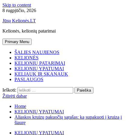
Skip to content
8 rugpjūčio, 2026
Jūsų Kelionės.LT
Kelionės, kelionių patarimai
Primary Menu
ŠALIES NAUJIENOS
KELIONĖS
KELIONIŲ PATARIMAI
KELIONIŲ YPATUMAI
KELIAUK IR SKANAUK
PASLAUGOS
Ieškoti:
Žiūrėti dabar
Home
KELIONIŲ YPATUMAI
Aliaskos kruizų pakuočių sąrašas: ką supakuoti į kruizą į
šiaurę
KELIONIŲ YPATUMAI