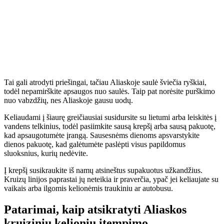
Tai gali atrodyti priešingai, tačiau Aliaskoje saulė šviečia ryškiai,
todėl nepamirškite apsaugos nuo saulės. Taip pat norėsite purškimo
nuo vabzdžių, nes Aliaskoje gausu uodų.
Keliaudami į šiaurę greičiausiai susidursite su lietumi arba leiskitės į
vandens telkinius, todėl pasiimkite sausą krepšį arba sausą pakuotę,
kad apsaugotumėte įrangą. Sausesnėms dienoms apsvarstykite
dienos pakuotę, kad galėtumėte paslėpti visus papildomus
sluoksnius, kurių nedėvite.
Į krepšį susikraukite iš namų atsineštus supakuotus užkandžius.
Kruizų linijos paprastai jų neteikia ir praverčia, ypač jei keliaujate su
vaikais arba ilgomis kelionėmis traukiniu ar autobusu.
Patarimai, kaip atsikratyti Aliaskos
kruizinių kelionių įtempimo