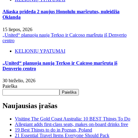
Aliaska prideda 2 naujus Honolulu maršrutus, nuleidžia
Oklandą
15 liepos, 2026
„United“ planuoja naują Terkso ir Caicoso maršrutą iš Denverio
centro
KELIONIŲ YPATUMAI
„United“ planuoja naują Terkso ir Caicoso maršrutą iš
Denverio centro
30 birželio, 2026
Paieška
Paieška
Naujausias įrašas
Visiting The Gold Coast Australia: 10 BEST Things To Do
Allegiant adds first-class seats, makes on-board drinks free
19 Best Things to do in Poznan, Poland
21 Essential Travel Items Everyone Should Pack