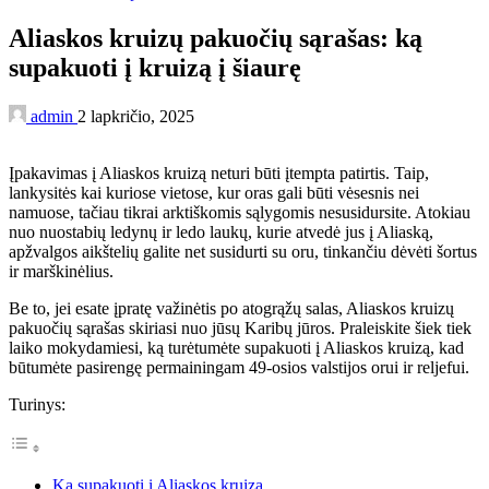
Aliaskos kruizų pakuočių sąrašas: ką
supakuoti į kruizą į šiaurę
admin
2 lapkričio, 2025
Įpakavimas į Aliaskos kruizą neturi būti įtempta patirtis. Taip,
lankysitės kai kuriose vietose, kur oras gali būti vėsesnis nei
namuose, tačiau tikrai arktiškomis sąlygomis nesusidursite. Atokiau
nuo nuostabių ledynų ir ledo laukų, kurie atvedė jus į Aliaską,
apžvalgos aikštelių galite net susidurti su oru, tinkančiu dėvėti šortus
ir marškinėlius.
Be to, jei esate įpratę važinėtis po atogrąžų salas, Aliaskos kruizų
pakuočių sąrašas skiriasi nuo jūsų Karibų jūros. Praleiskite šiek tiek
laiko mokydamiesi, ką turėtumėte supakuoti į Aliaskos kruizą, kad
būtumėte pasirengę permainingam 49-osios valstijos orui ir reljefui.
Turinys:
Ką supakuoti į Aliaskos kruizą