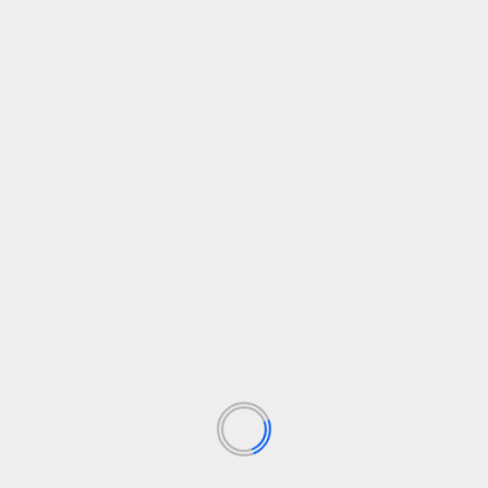
POPULIARIAUSIOS NAUJIENOS
KELIONĖS
Visiting The Gold Coast Australia: 10 BEST Things To
Do
30 liepos, 2026