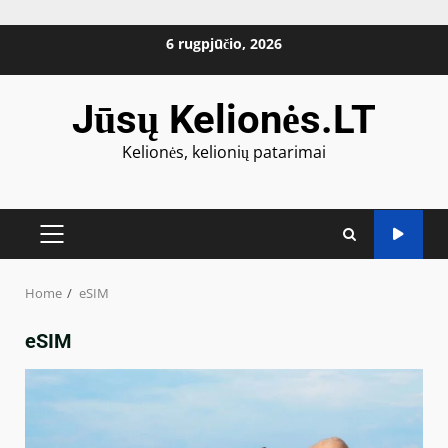
Skip
6 rugpjūčio, 2026
to
content
Jūsų Kelionės.LT
Kelionės, kelionių patarimai
PRIMARY
MENU
Home
eSIM
eSIM