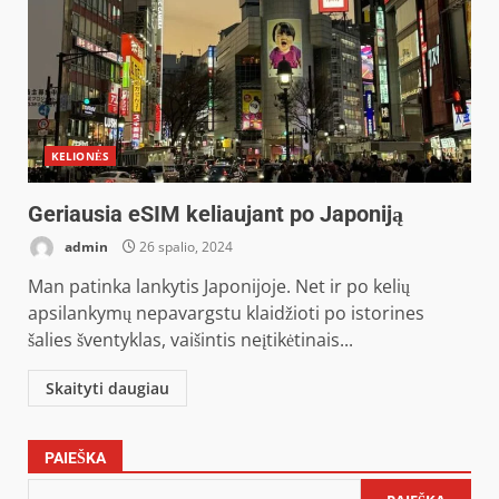
KELIONĖS
Geriausia eSIM keliaujant po Japoniją
admin
26 spalio, 2024
Man patinka lankytis Japonijoje. Net ir po kelių
apsilankymų nepavargstu klaidžioti po istorines
šalies šventyklas, vaišintis neįtikėtinais...
Skaityti daugiau
PAIEŠKA