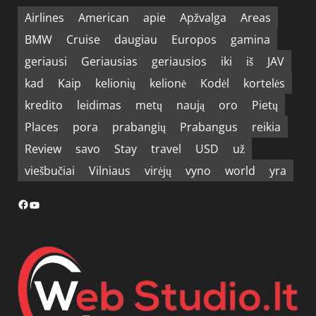
Airlines
American
apie
Apžvalga
Areas
BMW
Cruise
daugiau
Europos
gamina
geriausi
Geriausias
geriausios
iki
iš
JAV
kad
Kaip
kelionių
kelionė
Kodėl
kortelės
kredito
leidimas
metų
naują
oro
Pietų
Places
pora
prabangių
Prabangus
reikia
Review
savo
Stay
travel
USD
už
viešbučiai
Vilniaus
virėjų
vyno
world
yra
Facebook
YouTube