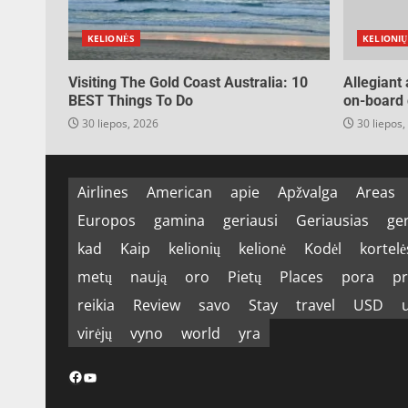
KELIONĖS
KELIONIŲ
Visiting The Gold Coast Australia: 10
Allegiant
BEST Things To Do
on-board 
30 liepos, 2026
30 liepos,
Airlines
American
apie
Apžvalga
Areas
Europos
gamina
geriausi
Geriausias
ge
kad
Kaip
kelionių
kelionė
Kodėl
kortelė
metų
naują
oro
Pietų
Places
pora
pr
reikia
Review
savo
Stay
travel
USD
virėjų
vyno
world
yra
Facebook
YouTube