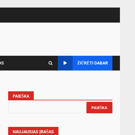
OS
ŽIŪRĖTI DABAR
PAIEŠKA
PAIEŠKA
NAUJAUSIAS ĮRAŠAS