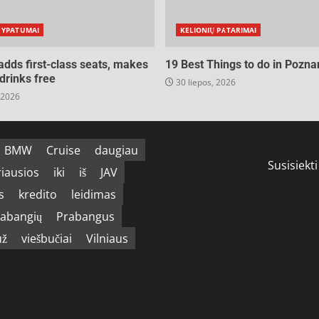
 YPATUMAI
KELIONIŲ PATARIMAI
 adds first-class seats, makes
19 Best Things to do in Pozna
drinks free
30 liepos, 2026
 2026
BMW
Cruise
daugiau
Susisiekti
riausios
iki
iš
JAV
s
kredito
leidimas
abangių
Prabangus
už
viešbučiai
Vilniaus