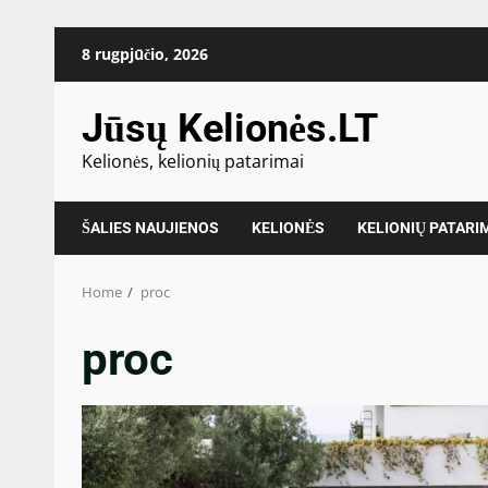
Skip
8 rugpjūčio, 2026
to
content
Jūsų Kelionės.LT
Kelionės, kelionių patarimai
ŠALIES NAUJIENOS
KELIONĖS
KELIONIŲ PATARI
Home
proc
proc