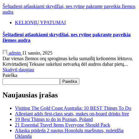
Šeštadienį atšaukiami skrydžiai, nes rytinę pakrantę paveikia žiemos
audra
KELIONIŲ YPATUMAI
Šeštadienį atšaukiami skrydžiai, nes rytinę pakrantę paveikia
žiemos audra
admin
11 sausio, 2025
Dar vienas žiemos orų sprogimas kelia sumaištį kelionėms lėktuvu.
Ketvirtadienį Teksase sukėlusi netvarką dėl audros dabar pietų...
Skaityti daugiau
Paieška
Paieška
Naujausias įrašas
Visiting The Gold Coast Australia: 10 BEST Things To Do
Allegiant adds first-class seats, makes on-board drinks free
19 Best Things to do in Poznan, Poland
21 Essential Travel Items Everyone Should Pack
Aliaska prideda 2 naujus Honolulu maršrutus, nuleidžia
Oklandą