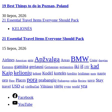
19 Best Things to do in Poznan, Poland
30 liepos, 2026
21 Essential Travel Items Everyone Should Pack
KELIONĖS
21 Essential Travel Items Everyone Should Pack
15 liepos, 2026
BMW
Apžvalga
Airlines
Areas
apie
Cruise
American
daugiau
kad
gamina
iki
iš
geriausi
Europos
Geriausias
geriausios
JAV
Kaip
kelionių
Kodėl
kortelės
naują
leidimas
kredito
kelionė
metų
pora
oro
prabangių
Stay
Places
savo
Pietų
Prabangus
reikia
Review
yra
USD
virėjų
travel
Vilniaus
už
viešbučiai
vyno
world
Facebook
YouTube