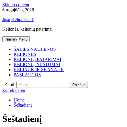
Skip to content
6 rugpjūčio, 2026
Jūsų Kelionės.LT
Kelionės, kelionių patarimai
Primary Menu
ŠALIES NAUJIENOS
KELIONĖS
KELIONIŲ PATARIMAI
KELIONIŲ YPATUMAI
KELIAUK IR SKANAUK
PASLAUGOS
Ieškoti:
Žiūrėti dabar
Home
Šeštadienį
Šeštadienį