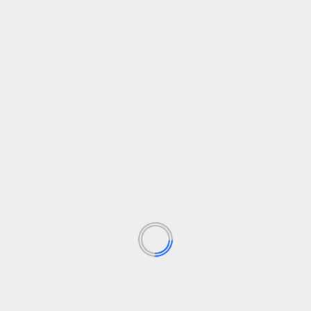
kad galėtumėte skleisti naujienas, išsamius TPG ekspertų
us ir reklaminį turinį ir sutiksite su mūsų Naudojimo
tumo politika. Galite bet kada atsisakyti prenumeratos.
 kiekvieno statuso kvalifikacijos laikotarpį, galite uždirbti iki
aškų už 20 000 USD išleidimą, dar 5000 lojalumo taškų už 40