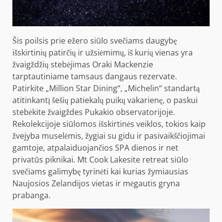
Šis poilsis prie ežero siūlo svečiams daugybę
išskirtinių patirčių ir užsiėmimų, iš kurių vienas yra
žvaigždžių stebėjimas
Oraki Mackenzie
tarptautiniame tamsaus dangaus rezervate.
Patirkite „Million Star Dining“, „Michelin“ standartą
atitinkantį šešių patiekalų puikų vakarienę, o paskui
stebėkite žvaigždes Pukakio observatorijoje.
Rekolekcijoje siūlomos išskirtinės veiklos, tokios kaip
žvejyba muselėmis, žygiai su gidu ir pasivaikščiojimai
gamtoje, atpalaiduojančios SPA dienos ir net
privatūs piknikai. Mt Cook Lakesite retreat siūlo
svečiams galimybę tyrinėti kai kurias žymiausias
Naujosios Zelandijos vietas ir mėgautis gryna
prabanga.