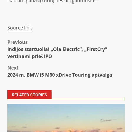
Gaukite panašų turinį tiesiai į gautuosius.
Source link
Post
Previous
Indijos startuoliai „Ola Electric“, „FirstCry“
navigation
vertinami prieš IPO
Next
2024 m. BMW i5 M60 xDrive Touring apžvalga
RELATED STORIES