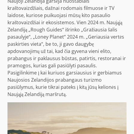
Naujoji Zelandija garsėja nuostabiais
kraštovaizdžiais, dažnai rodomais filmuose ir TV
laidose, kuriose puikuojasi mūsų kito pasaulio
kraštovaizdžiai ir ekosistemos. Vien 2024 m. Naująją
Zelandiją „Rough Guides“ išrinko „Gražiausia šalis
pasaulyje“, „Loney Planet“ 2024 m. „Geriausia vertės
paskirties vieta“, be to, ji gavo daugybę
apdovanojimų už tai, kad čia gyvena vieni elito,
prabangus ir paklausus būstas, patirtis, restoranai ir
pramogos, kurias gali pasiūlyti pasaulis.
Pasigilinkime į kai kuriuos garsiausius ir gerbiamus
Naujosios Zelandijos prabangaus turizmo
pasiūlymus, kurie tikrai pateks į kitą jūsų kelionės į
Naująją Zelandiją maršrutą.