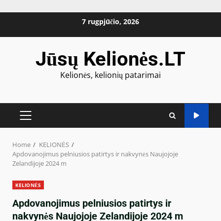
Skip
7 rugpjūčio, 2026
to
content
Jūsų Kelionės.LT
Kelionės, kelionių patarimai
PRIMARY
MENU
Home
KELIONĖS
Apdovanojimus pelniusios patirtys ir nakvynės Naujojoje
Zelandijoje 2024 m
KELIONĖS
Apdovanojimus pelniusios patirtys ir
nakvynės Naujojoje Zelandijoje 2024 m