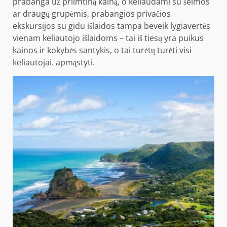
prabanga už priimtiną kainą, o keliaudami su šeimos
ar draugų grupėmis, prabangios privačios
ekskursijos su gidu išlaidos tampa beveik lygiavertės
vienam keliautojo išlaidoms – tai iš tiesų yra puikus
kainos ir kokybės santykis, o tai turėtų turėti visi
keliautojai. apmąstyti.