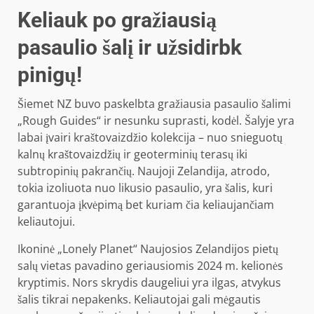
Keliauk po gražiausią
pasaulio šalį ir užsidirbk
pinigų!
Šiemet NZ buvo paskelbta gražiausia pasaulio šalimi
„Rough Guides“ ir nesunku suprasti, kodėl. Šalyje yra
labai įvairi kraštovaizdžio kolekcija – nuo ​​snieguotų
kalnų kraštovaizdžių ir geoterminių terasų iki
subtropinių pakrančių. Naujoji Zelandija, atrodo,
tokia izoliuota nuo likusio pasaulio, yra šalis, kuri
garantuoja įkvėpimą bet kuriam čia keliaujančiam
keliautojui.
Ikoninė „Lonely Planet“ Naujosios Zelandijos pietų
salų vietas pavadino geriausiomis 2024 m. kelionės
kryptimis. Nors skrydis daugeliui yra ilgas, atvykus
šalis tikrai nepakenks. Keliautojai gali mėgautis