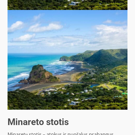
Minareto stotis
Minaretų stotis – atokus ir nuošalus prabangus