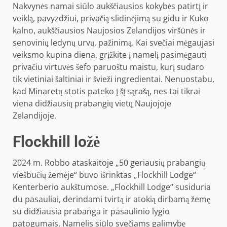
Nakvynės namai siūlo aukščiausios kokybės patirtį ir
veiklą, pavyzdžiui, privačią slidinėjimą su gidu ir Kuko
kalno, aukščiausios Naujosios Zelandijos viršūnės ir
senovinių ledynų urvų, pažinimą. Kai svečiai mėgaujasi
veiksmo kupina diena, grįžkite į namelį pasimėgauti
privačiu virtuvės šefo paruoštu maistu, kurį sudaro
tik vietiniai šaltiniai ir švieži ingredientai. Nenuostabu,
kad Minaretų stotis pateko į šį sąrašą, nes tai tikrai
viena didžiausių prabangių vietų Naujojoje
Zelandijoje.
Flockhill ložė
2024 m. Robbo ataskaitoje „50 geriausių prabangių
viešbučių žemėje“ buvo išrinktas „Flockhill Lodge“
Kenterberio aukštumose. „Flockhill Lodge“ susiduria
du pasauliai, derindami tvirtą ir atokią dirbamą žemę
su didžiausia prabanga ir pasaulinio lygio
patogumais. Namelis siūlo svečiams galimybę