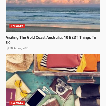
KELIONĖS
Visiting The Gold Coast Australia: 10 BEST Things To
Do
30 liepos, 2026
KELIONĖS