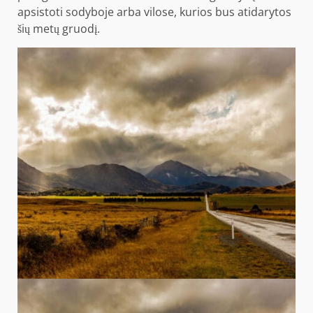
apsistoti sodyboje arba vilose, kurios bus atidarytos
šių metų gruodį.