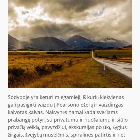
Sodyboje yra keturi miegamieji, iš kurių kiekvienas
gali pasigirti vaizdu į Pearsono ežerą ir vaizdingas
kalvotas kalvas. Nakvynės namai žada svečiams
prabangų potyrį su privatumu ir nuošalumu ir siūlo
privačią veiklą, pavyzdžiui, ekskursijas po ūkį, žygius
žirgais, žvejybą muselėmis, spiralines patirtis ir net