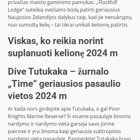
privačias maisto gaminimo pamokas. „Flockhill
Lodge“ suteikia svečiams būdą patirti geriausius
Naujosios Zelandijos dalykus taip, kad jie nenukryptų
nuo sumuštų kelių – tai tikrai unikali kelionių patirtis.
Viskas, ko reikia norint
suplanuoti kelionę 2024 m
Dive Tutukaka – žurnalo
„Time“ geriausios pasaulio
vietos 2024 m
Ar kada nors girdėjote apie Tutukaka, o gal Poor
Knights Marine Reserve? Ši visame pasaulyje žinoma
nardymo ir nardymo vieta garsėja savo jūrine
įvairove ir yra žinoma kaip geriausia subtropinio
nardymo vieta pasaulyje. Pasinerkite! Tutakaka buvo