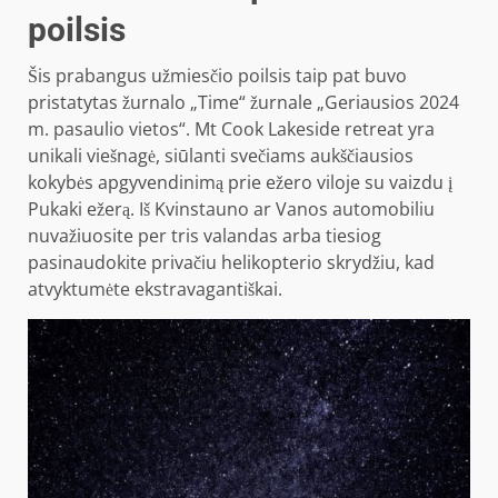
poilsis
Šis prabangus užmiesčio poilsis taip pat buvo
pristatytas žurnalo „Time“ žurnale „Geriausios 2024
m. pasaulio vietos“. Mt Cook Lakeside retreat yra
unikali viešnagė, siūlanti svečiams aukščiausios
kokybės apgyvendinimą prie ežero viloje su vaizdu į
Pukaki ežerą. Iš Kvinstauno ar Vanos automobiliu
nuvažiuosite per tris valandas arba tiesiog
pasinaudokite privačiu helikopterio skrydžiu, kad
atvyktumėte ekstravagantiškai.