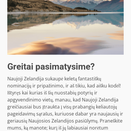
Greitai pasimatysime?
Naujoji Zelandija sukaupė keletą fantastiškų
nominacijų ir pripažinimo, ir aš tikiu, kad aišku kodėl!
Ištyręs kai kurias iš šių nuostabių potyrių ir
apgyvendinimo vietų, manau, kad Naujoji Zelandija
greičiausiai bus įtraukta į visų prabangių keliautojų
pageidavimų sąrašus, kuriuose dabar yra naujausių ir
geriausių Naujosios Zelandijos pasiūlymų. Praneškite
mums, ką manote; kurį iš jų labiausiai norėtum