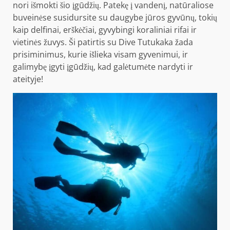
nori išmokti šio įgūdžių. Patekę į vandenį, natūraliose
buveinėse susidursite su daugybe jūros gyvūnų, tokių
kaip delfinai, erškėčiai, gyvybingi koraliniai rifai ir
vietinės žuvys. Ši patirtis su Dive Tutukaka žada
prisiminimus, kurie išlieka visam gyvenimui, ir
galimybę įgyti įgūdžių, kad galėtumėte nardyti ir
ateityje!