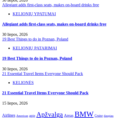
30 liepos, 2026
Allegiant adds first-class seats, makes on-board drinks free
KELIONIŲ YPATUMAI
Allegiant adds first-class seats, makes on-board drinks free
30 liepos, 2026
19 Best Things to do in Poznan, Poland
KELIONIŲ PATARIMAI
19 Best Things to do in Poznan, Poland
30 liepos, 2026
21 Essential Travel Items Everyone Should Pack
KELIONĖS
21 Essential Travel Items Everyone Should Pack
15 liepos, 2026
BMW
Apžvalga
Airlines
Areas
apie
Cruise
American
daugiau