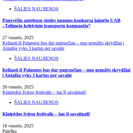
ŠALIES NAUJIENOS
Panevėžio autobusų stoties nuomos konkursą laimėjo UAB
„Tolimojo keleivinio transporto kompanija“
27 vasario, 2025
Keliauti iš Palangos bus dar paprasčiau – nuo gegužės skrydžiai į
Antaliją vyks 3 kartus per savaitę
ŠALIES NAUJIENOS
Keliauti iš Palangos bus dar paprasčiau – nuo gegužės skrydžiai
į Antaliją vyks 3 kartus per savaitę
26 vasario, 2025
Klaipėdos šviesų festivalis – jau šį savaitgalį!
ŠALIES NAUJIENOS
Klaipėdos šviesų festivalis – jau šį savaitgalį!
18 vasario, 2025
Paieška