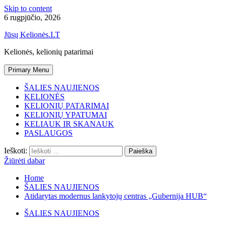
Skip to content
6 rugpjūčio, 2026
Jūsų Kelionės.LT
Kelionės, kelionių patarimai
Primary Menu
ŠALIES NAUJIENOS
KELIONĖS
KELIONIŲ PATARIMAI
KELIONIŲ YPATUMAI
KELIAUK IR SKANAUK
PASLAUGOS
Ieškoti:
Žiūrėti dabar
Home
ŠALIES NAUJIENOS
Atidarytas modernus lankytojų centras „Gubernija HUB“
ŠALIES NAUJIENOS