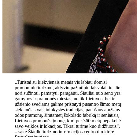
„Turistai su kiekvienais metais vis labiau domisi
pramoniniu turizmu, aktyviu pažintiniu laisvalaikiu. Jie
nori sužinoti, pamatyti, paragauti. Šiauliai nuo seno yra
gamybos ir pramonės miestas, ne tik Lietuvos, bet ir
užsienio svečiams galime pristatyti pusantro šimto metų
siekiančias vaistininkystės tradicijas, panašaus amžiaus
odos pramonę, šimtametį šokolado fabriką ir seniausią
Lietuvos pramonės įmonę, kuri per 360 metų nepakeitė
savo veiklos ir lokacijos. Tikrai turime kuo didžiuotis“,
– sakė Šiaulių turizmo informacijos centro direktorė