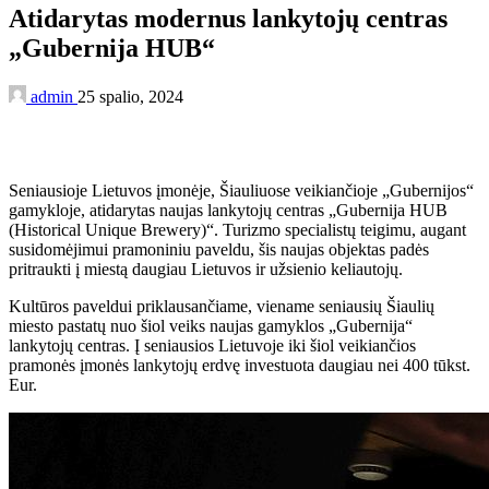
Atidarytas modernus lankytojų centras
„Gubernija HUB“
admin
25 spalio, 2024
Seniausioje Lietuvos įmonėje, Šiauliuose veikiančioje „Gubernijos“
gamykloje, atidarytas naujas lankytojų centras „Gubernija HUB
(Historical Unique Brewery)“. Turizmo specialistų teigimu, augant
susidomėjimui pramoniniu paveldu, šis naujas objektas padės
pritraukti į miestą daugiau Lietuvos ir užsienio keliautojų.
Kultūros paveldui priklausančiame, viename seniausių Šiaulių
miesto pastatų nuo šiol veiks naujas gamyklos „Gubernija“
lankytojų centras. Į seniausios Lietuvoje iki šiol veikiančios
pramonės įmonės lankytojų erdvę investuota daugiau nei 400 tūkst.
Eur.