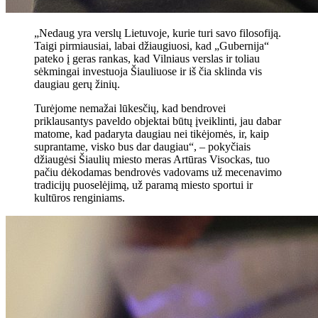
„Nedaug yra verslų Lietuvoje, kurie turi savo filosofiją.
Taigi pirmiausiai, labai džiaugiuosi, kad „Gubernija“
pateko į geras rankas, kad Vilniaus verslas ir toliau
sėkmingai investuoja Šiauliuose ir iš čia sklinda vis
daugiau gerų žinių.
Turėjome nemažai lūkesčių, kad bendrovei
priklausantys paveldo objektai būtų įveiklinti, jau dabar
matome, kad padaryta daugiau nei tikėjomės, ir, kaip
suprantame, visko bus dar daugiau“, – pokyčiais
džiaugėsi Šiaulių miesto meras Artūras Visockas, tuo
pačiu dėkodamas bendrovės vadovams už mecenavimo
tradicijų puoselėjimą, už paramą miesto sportui ir
kultūros renginiams.