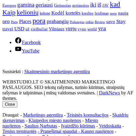
kad
gamina
iki
iš
geriausi
Europos
Geriausias
geriausios
JAV
Kaip
kelionių
Kodėl
kortelės
naują
leidimas
kredito
kelionė
metų
pora
oro
prabangių
Stay
Places
savo
Pietų
Prabangus
reikia
Review
yra
USD
virėjų
travel
Vilniaus
už
viešbučiai
vyno
world
Facebook
YouTube
Susisiekti :
Skaitmeninio marketingo agentūra
WEBSTUDIO.LT © SKAITMENINIO MARKETINGO
PASLAUGOS. SEO tekstų rašymas, turinio kūrimas, straipsnių
rašymas ir talpinimas į mūsų valdomas svetaines.
|
DarkNews
by AF
themes.
Close
Draugai: -
Marketingo agentūra
-
Teisinės konsultacijos
-
Skaidrių
skenavimas
-
Klaipedos miesto naujienos
-
Miesto
naujienos
-
Saulius Narbutas
-
Įvaizdžio kūrimas
-
Veidoskaita
-
Teniso treniruotės
- Pranešimai spaudai -
Kauno naujienos
-