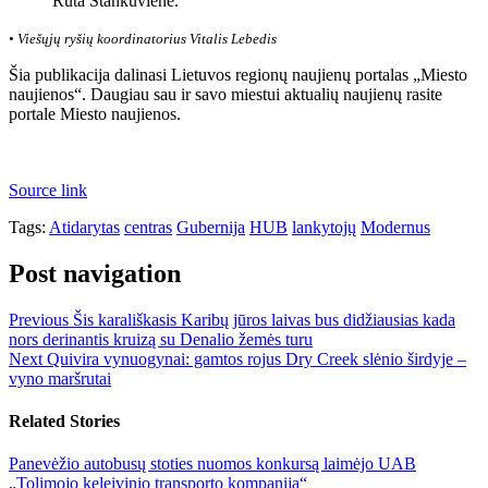
Rūta Stankuvienė.
• Viešųjų ryšių koordinatorius Vitalis Lebedis
Šia publikacija dalinasi Lietuvos regionų naujienų portalas „Miesto
naujienos“. Daugiau sau ir savo miestui aktualių naujienų rasite
portale Miesto naujienos.
Source link
Tags:
Atidarytas
centras
Gubernija
HUB
lankytojų
Modernus
Post navigation
Previous
Šis karališkasis Karibų jūros laivas bus didžiausias kada
nors derinantis kruizą su Denalio žemės turu
Next
Quivira vynuogynai: gamtos rojus Dry Creek slėnio širdyje –
vyno maršrutai
Related Stories
Panevėžio autobusų stoties nuomos konkursą laimėjo UAB
„Tolimojo keleivinio transporto kompanija“