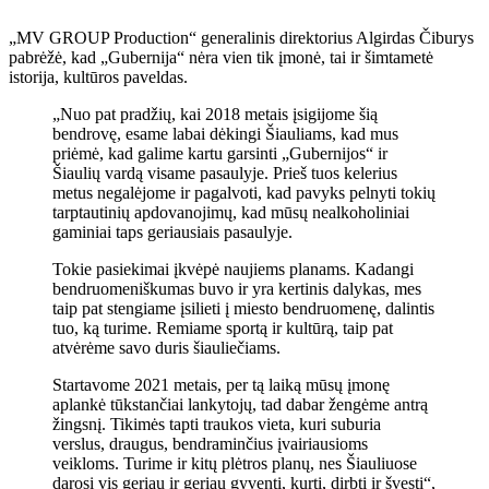
„MV GROUP Production“ generalinis direktorius Algirdas Čiburys
pabrėžė, kad „Gubernija“ nėra vien tik įmonė, tai ir šimtametė
istorija, kultūros paveldas.
„Nuo pat pradžių, kai 2018 metais įsigijome šią
bendrovę, esame labai dėkingi Šiauliams, kad mus
priėmė, kad galime kartu garsinti „Gubernijos“ ir
Šiaulių vardą visame pasaulyje. Prieš tuos kelerius
metus negalėjome ir pagalvoti, kad pavyks pelnyti tokių
tarptautinių apdovanojimų, kad mūsų nealkoholiniai
gaminiai taps geriausiais pasaulyje.
Tokie pasiekimai įkvėpė naujiems planams. Kadangi
bendruomeniškumas buvo ir yra kertinis dalykas, mes
taip pat stengiame įsilieti į miesto bendruomenę, dalintis
tuo, ką turime. Remiame sportą ir kultūrą, taip pat
atvėrėme savo duris šiauliečiams.
Startavome 2021 metais, per tą laiką mūsų įmonę
aplankė tūkstančiai lankytojų, tad dabar žengėme antrą
žingsnį. Tikimės tapti traukos vieta, kuri suburia
verslus, draugus, bendraminčius įvairiausioms
veikloms. Turime ir kitų plėtros planų, nes Šiauliuose
darosi vis geriau ir geriau gyventi, kurti, dirbti ir švęsti“,