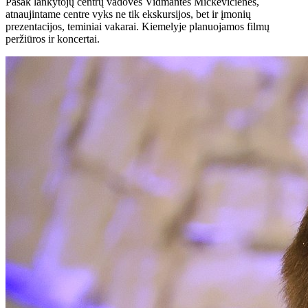
Pasak lankytojų centrų vadovės Vidmantės Mickevičienės,
atnaujintame centre vyks ne tik ekskursijos, bet ir įmonių
prezentacijos, teminiai vakarai. Kiemelyje planuojamos filmų
peržiūros ir koncertai.