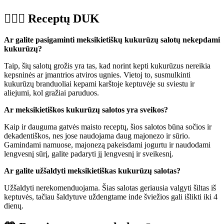
🙋🏼‍♀️ Receptų DUK
Ar galite pasigaminti meksikietiškų kukurūzų salotų nekepdami
kukurūzų?
Taip, šių salotų grožis yra tas, kad norint kepti kukurūzus nereikia
kepsninės ar įmantrios atviros ugnies. Vietoj to, susmulkinti
kukurūzų branduoliai kepami karštoje keptuvėje su sviestu ir
aliejumi, kol gražiai paruduos.
Ar meksikietiškos kukurūzų salotos yra sveikos?
Kaip ir dauguma gatvės maisto receptų, šios salotos būna sočios ir
dekadentiškos, nes jose naudojama daug majonezo ir sūrio.
Gamindami namuose, majonezą pakeisdami jogurtu ir naudodami
lengvesnį sūrį, galite padaryti jį lengvesnį ir sveikesnį.
Ar galite užšaldyti meksikietiškas kukurūzų salotas?
Užšaldyti nerekomenduojama. Šias salotas geriausia valgyti šiltas iš
keptuvės, tačiau šaldytuve uždengtame inde šviežios gali išlikti iki 4
dienų.