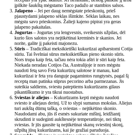
įpilkite šaukštą mėgstamo Taco padažo ar stambios salsos.
Jalapeno
– Jei per daug nemėgstate prieskonių, prieš
pjaustydami jalapeno sėklas išimkite. Sėklas laikau, nes
mėgstu savo prieskonius. Žalieji kajeno pipirai yra geras
jalapeno pakaitalas.
Jogurtas
– Jogurtas yra lengvesnis, sveikesnis užpilas, dėl
kurio šios salotos yra neįtikėtinai kreminės ir skanios. Jei
norite, galite jį pakeisti majonezu.
Sūris
– Tradiciškai meksikietiški kukurūzai apibarstomi Cotija
sūriu. Tai švelniai sūrus meksikietiškas pieno skonio sūris.
Nors trupa kaip feta, tačiau nėra tokia aštri ir sūri kaip feta.
Niekada neradau Cotijos čia, Australijoje ir nors mėgstu
naudoti fetą savo Feta kukurūzų salotose ir manau, kad
kukurūzai ir feta yra danguje pagamintos rungtynės, pagal šį
receptą man patinka stiprus pecorino arba parmezanas. Jis
suteikia saldiems, sviestu pateptiems kukurūzams gilaus
pikantiškumo ir yra tikrai nuostabus.
Sviestas ir aliejus
– Kukurūzams kepti mėgstu naudoti
sviesto ir aliejaus derinį. Už to slypi sumanus mokslas. Aliejus
turi aukštą dūmų tašką, o sviestas – neįtikėtino skonio.
Naudodami abu, jūs iš esmės sukuriate mišinį, leidžiantį
skrudinti ir sudeginti aukštesnėje temperatūroje, nei tiktų
sviestas. Ir jūs gausite tą neįtikėtinai skanų sviestinį skonį,
užpiltą jūsų kukurūzams, kai jie gražiai paruduoja.