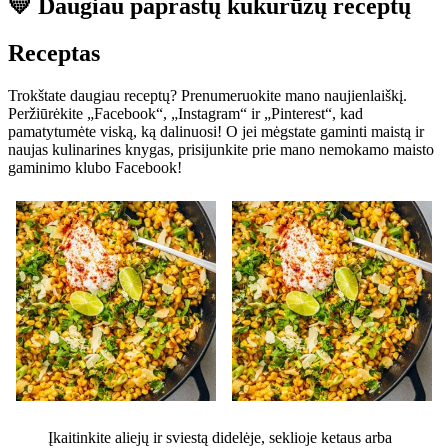
💛 Daugiau paprastų kukurūzų receptų
Receptas
Trokštate daugiau receptų?
Prenumeruokite mano naujienlaiškį.
Peržiūrėkite „Facebook“, „Instagram“ ir „Pinterest“, kad
pamatytumėte viską, ką dalinuosi! O jei mėgstate gaminti maistą ir
naujas kulinarines knygas, prisijunkite prie mano nemokamo maisto
gaminimo klubo Facebook!
Įkaitinkite aliejų ir sviestą didelėje, seklioje ketaus arba