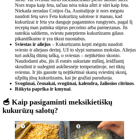
Nors trupa kaip feta, tačiau nėra tokia aštri ir sūri kaip feta.
Niekada neradau Cotijos čia, Australijoje ir nors mėgstu
naudoti fetą savo Feta kukurūzų salotose ir manau, kad
kukurūzai ir feta yra danguje pagamintos rungtynės, pagal šį
receptą man patinka stiprus pecorino arba parmezanas. Jis
suteikia saldiems, sviestu pateptiems kukurūzams gilaus
pikantiškumo ir yra tikrai nuostabus.
Sviestas ir aliejus
– Kukurūzams kepti mėgstu naudoti
sviesto ir aliejaus derinį.
Už to slypi sumanus mokslas. Aliejus
turi aukštą dūmų tašką, o sviestas – neįtikėtino skonio.
Naudodami abu, jūs iš esmės sukuriate mišinį, leidžiantį
skrudinti ir sudeginti aukštesnėje temperatūroje, nei tiktų
sviestas. Ir jūs gausite tą neįtikėtinai skanų sviestinį skonį,
užpiltą jūsų kukurūzams, kai jie gražiai paruduoja.
Svogūnai, česnakai, svogūnai, kalendra, žaliosios citrinos
.
Rūkyta paprika ir kmynai
.
🥣 Kaip pasigaminti meksikietiškų
kukurūzų salotų?