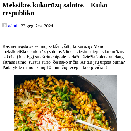
Meksikos kukurūzų salotos – Kuko
respublika
admin
23 gegužės, 2024
Kas nemėgsta sviestinių, saldžių, šiltų kukurūzų? Mano
meksikietiškos kukurūzų salotos šiltus, sviestu pateptus kukurūzus
pakelia į kitą lygį su aštriu chipotle padažu, šviežia kalendra, daug
aštraus laimo, sūraus sūrio, česnako ir čili. Ar tau jau tirpsta burna?
Padarykite mano skanų 10 minučių receptą kuo greičiau!