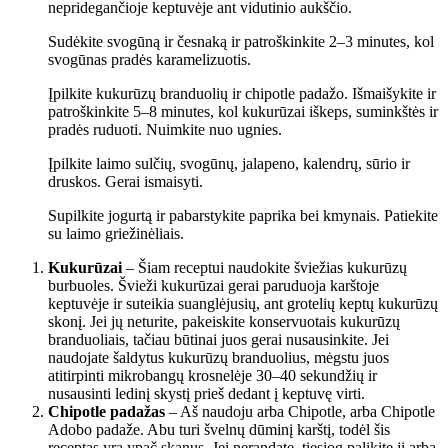
nepridegančioje keptuvėje ant vidutinio aukščio.
Sudėkite svogūną ir česnaką ir patroškinkite 2–3 minutes, kol
svogūnas pradės karamelizuotis.
Įpilkite kukurūzų branduolių ir chipotle padažo. Išmaišykite ir
patroškinkite 5–8 minutes, kol kukurūzai iškeps, suminkštės ir
pradės ruduoti. Nuimkite nuo ugnies.
Įpilkite laimo sulčių, svogūnų, jalapeno, kalendrų, sūrio ir
druskos. Gerai ismaisyti.
Supilkite jogurtą ir pabarstykite paprika bei kmynais. Patiekite
su laimo griežinėliais.
Kukurūzai
– Šiam receptui naudokite šviežias kukurūzų
burbuoles. Švieži kukurūzai gerai paruduoja karštoje
keptuvėje ir suteikia suanglėjusių, ant grotelių keptų kukurūzų
skonį. Jei jų neturite, pakeiskite konservuotais kukurūzų
branduoliais, tačiau būtinai juos gerai nusausinkite. Jei
naudojate šaldytus kukurūzų branduolius, mėgstu juos
atitirpinti mikrobangų krosnelėje 30–40 sekundžių ir
nusausinti ledinį skystį prieš dedant į keptuvę virti.
Chipotle padažas
– Aš naudoju arba Chipotle, arba Chipotle
Adobo padaže. Abu turi švelnų dūminį karštį, todėl šis
receptas yra ypač skanus. Jei nerandate, tiesiog palikite jį arba