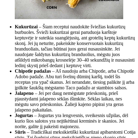
Kukurūzai
– Šiam receptui naudokite šviežias kukurūzų
burbuoles. Švieži kukurūzai gerai paruduoja karštoje
keptuvėje ir suteikia suanglėjusių, ant grotelių keptų kukurūzų
skonį. Jei jų neturite, pakeiskite konservuotais kukurūzų
branduoliais, tačiau būtinai juos gerai nusausinkite. Jei
naudojate šaldytus kukurūzų branduolius, mėgstu juos
atšildyti mikrobangų krosnelėje 30–40 sekundžių ir nusausinti
ledinį skystį prieš dedant į keptuvę virti.
Chipotle padažas
– Aš naudoju arba Chipotle, arba Chipotle
Adobo padaže. Abu turi švelnų dūminį karštį, todėl šis
receptas yra ypač skanus. Jei nerandate, tiesiog palikite jį arba
įpilkite šaukštą mėgstamo Taco padažo ar stambios salsos.
Jalapeno
– Jei per daug nemėgstate prieskonių, prieš
pjaustydami jalapeno sėklas išimkite. Sėklas laikau, nes
mėgstu savo prieskonius. Žalieji kajeno pipirai yra geras
jalapeno pakaitalas.
Jogurtas
– Jogurtas yra lengvesnis, sveikesnis užpilas, dėl
kurio šios salotos yra neįtikėtinai kreminės ir skanios. Jei
norite, galite jį pakeisti majonezu.
Sūris
– Tradiciškai meksikietiški kukurūzai apibarstomi Cotija
sūriu. Tai švelniai sūrus meksikietiškas pieno skonio sūris.