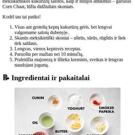
meksikietiškos kukurūzų salotos, kaip ir Indijos atitikmuo – garsusis
Corn Chaat, lūžta didžiuliais skoniais.
Kodėl tau tai patiks!
Visas ant grotelių keptų kukurūzų gėris, bet lengvai
valgomame salotų dubenyje.
Skanūs meksikietiški skoniai – aštrūs, sūrūs, rūgštūs ir šiek
tiek saldaus.
Lengvas, vienos keptuvės receptas.
Paruošta per mažiau nei 10 minučių.
Praleidžia majonezą ir išlieka kreminis, sveikas ir lengvas
naudojant jogurtą.
📝 Ingredientai ir pakaitalai