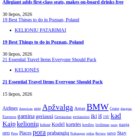
Allegiant adds first-class seats, makes on-board drinks free
30 liepos, 2026
19 Best Things to do in Poznan, Poland
KELIONIŲ PATARIMAI
19 Best Things to do in Poznan, Poland
30 liepos, 2026
21 Essential Travel Items Everyone Should Pack
KELIONĖS
21 Essential Travel Items Everyone Should Pack
15 liepos, 2026
BMW
Apžvalga
Airlines
Areas
apie
Cruise
American
daugiau
kad
gamina
iki
iš
geriausi
Europos
Geriausias
geriausios
JAV
Kaip
kelionių
Kodėl
kortelės
naują
leidimas
kredito
kelionė
metų
pora
oro
prabangių
Stay
Places
savo
Pietų
Prabangus
reikia
Review