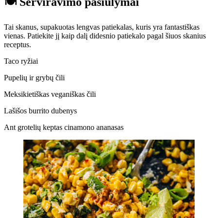
🍽️ Serviravimo pasiūlymai
Tai skanus, supakuotas lengvas patiekalas, kuris yra fantastiškas
vienas. Patiekite jį kaip dalį didesnio patiekalo pagal šiuos skanius
receptus.
Taco ryžiai
Pupelių ir grybų čili
Meksikietiškas veganiškas čili
Lašišos burrito dubenys
Ant grotelių keptas cinamono ananasas