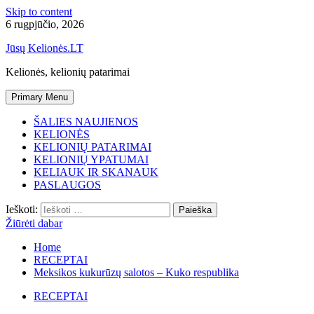
Skip to content
6 rugpjūčio, 2026
Jūsų Kelionės.LT
Kelionės, kelionių patarimai
Primary Menu
ŠALIES NAUJIENOS
KELIONĖS
KELIONIŲ PATARIMAI
KELIONIŲ YPATUMAI
KELIAUK IR SKANAUK
PASLAUGOS
Ieškoti:
Žiūrėti dabar
Home
RECEPTAI
Meksikos kukurūzų salotos – Kuko respublika
RECEPTAI