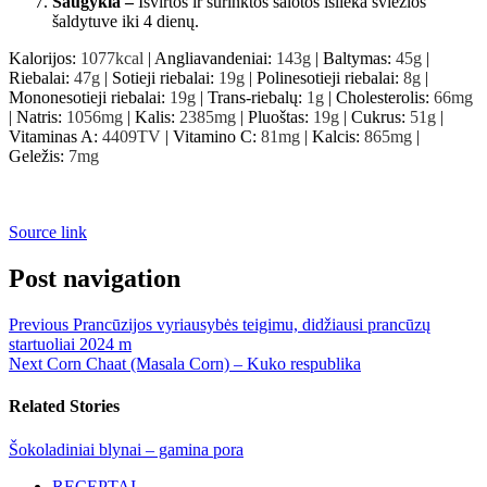
Saugykla –
Išvirtos ir surinktos salotos išlieka šviežios
šaldytuve iki 4 dienų.
Kalorijos:
1077
kcal
|
Angliavandeniai:
143
g
|
Baltymas:
45
g
|
Riebalai:
47
g
|
Sotieji riebalai:
19
g
|
Polinesotieji riebalai:
8
g
|
Mononesotieji riebalai:
19
g
|
Trans-riebalų:
1
g
|
Cholesterolis:
66
mg
|
Natris:
1056
mg
|
Kalis:
2385
mg
|
Pluoštas:
19
g
|
Cukrus:
51
g
|
Vitaminas A:
4409
TV
|
Vitamino C:
81
mg
|
Kalcis:
865
mg
|
Geležis:
7
mg
Source link
Post navigation
Previous
Prancūzijos vyriausybės teigimu, didžiausi prancūzų
startuoliai 2024 m
Next
Corn Chaat (Masala Corn) – Kuko respublika
Related Stories
Šokoladiniai blynai – gamina pora
RECEPTAI