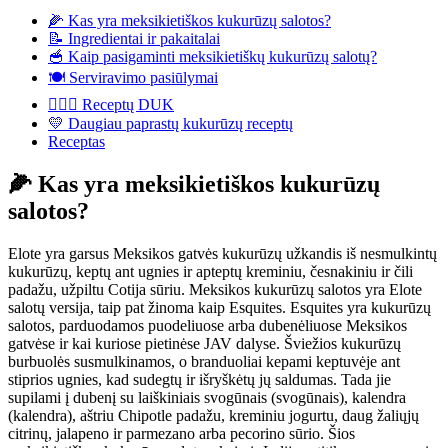
🌽 Kas yra meksikietiškos kukurūzų salotos?
📝 Ingredientai ir pakaitalai
🥣 Kaip pasigaminti meksikietiškų kukurūzų salotų?
🍽️ Serviravimo pasiūlymai
🙋🏼‍♀️ Receptų DUK
💛 Daugiau paprastų kukurūzų receptų
Receptas
🌽 Kas yra meksikietiškos kukurūzų
salotos?
Elote yra garsus Meksikos gatvės kukurūzų užkandis iš nesmulkintų
kukurūzų, keptų ant ugnies ir apteptų kreminiu, česnakiniu ir čili
padažu, užpiltu Cotija sūriu. Meksikos kukurūzų salotos yra Elote
salotų versija, taip pat žinoma kaip Esquites. Esquites yra kukurūzų
salotos, parduodamos puodeliuose arba dubenėliuose Meksikos
gatvėse ir kai kuriose pietinėse JAV dalyse. Šviežios kukurūzų
burbuolės susmulkinamos, o branduoliai kepami keptuvėje ant
stiprios ugnies, kad sudegtų ir išryškėtų jų saldumas. Tada jie
supilami į dubenį su laiškiniais svogūnais (svogūnais), kalendra
(kalendra), aštriu Chipotle padažu, kreminiu jogurtu, daug žaliųjų
citrinų, jalapeno ir parmezano arba pecorino sūrio. Šios