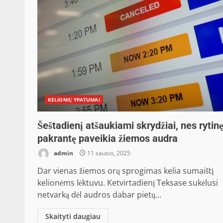
KELIONIŲ YPATUMAI
Šeštadienį atšaukiami skrydžiai, nes rytin
pakrantę paveikia žiemos audra
admin
11 sausio, 2025
Dar vienas žiemos orų sprogimas kelia sumaištį
kelionėms lėktuvu. Ketvirtadienį Teksase sukėlusi
netvarką dėl audros dabar pietų...
Skaityti daugiau