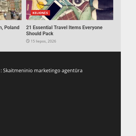
KELIONĖS
n, Poland
21 Essential Travel Items Everyone
Should Pack
15 liepos, 2026
 :
Skaitmeninio marketingo agentūra