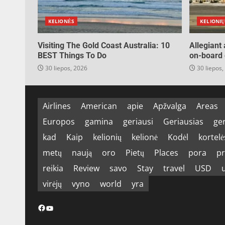
KELIONĖS
KELIONIŲ
Visiting The Gold Coast Australia: 10
Allegiant
BEST Things To Do
on-board 
30 liepos, 2026
30 liepos,
Airlines
American
apie
Apžvalga
Areas
Europos
gamina
geriausi
Geriausias
ge
kad
Kaip
kelionių
kelionė
Kodėl
kortelė
metų
naują
oro
Pietų
Places
pora
pr
reikia
Review
savo
Stay
travel
USD
virėjų
vyno
world
yra
Facebook
YouTube