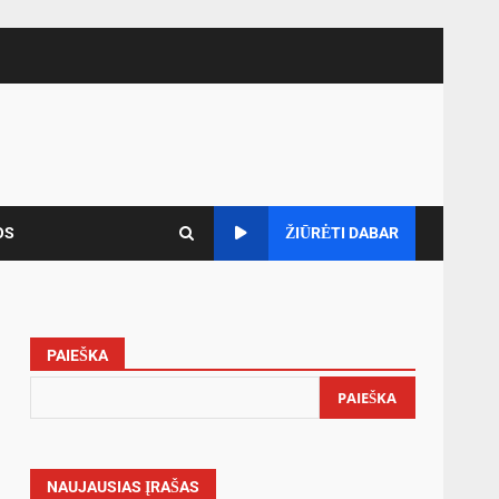
OS
ŽIŪRĖTI DABAR
PAIEŠKA
PAIEŠKA
NAUJAUSIAS ĮRAŠAS