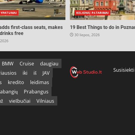
 YPATUMAI
KELIONIŲ PATARIMAI
 adds first-class seats, makes
19 Best Things to do in Pozna
drinks free
30 liepos, 2026
 2026
BMW
Cruise
daugiau
Susisiekti
riausios
iki
iš
JAV
s
kredito
leidimas
abangių
Prabangus
už
viešbučiai
Vilniaus