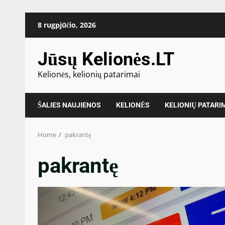
Skip
8 rugpjūčio, 2026
to
content
Jūsų Kelionės.LT
Kelionės, kelionių patarimai
ŠALIES NAUJIENOS
KELIONĖS
KELIONIŲ PATARI
Home
pakrantę
pakrantę